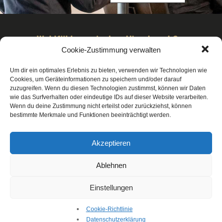
Wohlfühlen zwischen Hirsch und Co.
Cookie-Zustimmung verwalten
Unsere goldenen Lichtquellen
verzaubern selbst trübe Tage mit
Um dir ein optimales Erlebnis zu bieten, verwenden wir Technologien wie
Cookies, um Geräteinformationen zu speichern und/oder darauf
gefühltem Sonnenschein in ein
zuzugreifen. Wenn du diesen Technologien zustimmst, können wir Daten
wie das Surfverhalten oder eindeutige IDs auf dieser Website verarbeiten.
Wohlfühlambiente. Der Hirsch an
Wenn du deine Zustimmung nicht erteilst oder zurückziehst, können
bestimmte Merkmale und Funktionen beeinträchtigt werden.
der Wand röhrt nicht, ist aber
dennoch ein dezenter Hinweis auf
Akzeptieren
die unglaublich schöne Natur und
Ablehnen
Landschaft im Ländle, wie der
Schwabe liebevoll seine Heimat
Einstellungen
nennt.
Cookie-Richtlinie
Datenschutzerklärung