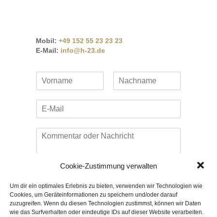
VAIHINGEN
Mobil:
+49 152 55 23 23 23
E-Mail:
info@h-23.de
N
a
V
N
m
o
a
E
e
r
c
-
*
n
h
M
a
n
K
m
a
a
e
m
o
i
e
m
l
m
*
Cookie-Zustimmung verwalten
e
n
Um dir ein optimales Erlebnis zu bieten, verwenden wir Technologien wie
t
Cookies, um Geräteinformationen zu speichern und/oder darauf
a
C
Ich habe die Datenschutzerklärung
zuzugreifen. Wenn du diesen Technologien zustimmst, können wir Daten
r
h
zur Kenntnis genommen.*
wie das Surfverhalten oder eindeutige IDs auf dieser Website verarbeiten.