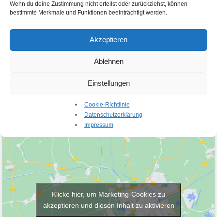
o
e
Wenn du deine Zustimmung nicht erteilst oder zurückziehst, können
Ich stimme zu, dass meine Angaben und Daten zur
d
c
bestimmte Merkmale und Funktionen beeinträchtigt werden.
Beantwortung meiner Anfrage elektronisch erhoben
e
k
und gespeichert werden. Hinweis: Sie können Ihre
Einwilligung jederzeit für die Zukunft per E-Mail an
r
b
info@h-23.de widerrufen.
Akzeptieren
N
o
a
x
Absenden
c
e
Ablehnen
h
n
r
*
Einstellungen
i
c
Cookie-Richtlinie
h
Datenschutzerklärung
t
Impressum
*
Klicke hier, um Marketing-Cookies zu
akzeptieren und diesen Inhalt zu aktivieren